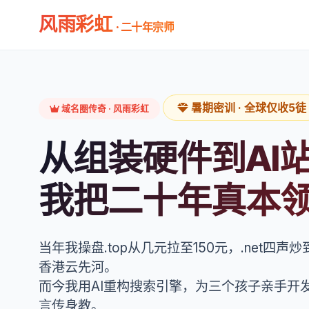
风雨彩虹
· 二十年宗师
暑期密训 · 全球仅收5徒
域名圈传奇 · 风雨彩虹
从组装硬件到AI
我把二十年真本领
当年我操盘.top从几元拉至150元，.net四声
香港云先河。
而今我用AI重构搜索引擎，为三个孩子亲手开
言传身教。