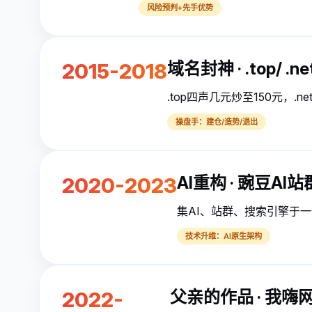
风险预判+先手优势
域名封神 · .top/ .
2015-2018
.top四声几元炒至150元，.
操盘手：建仓/造势/退出
AI重构 · 豌豆A
2020-2023
集AI、站群、搜索引擎于
技术升维：AI原生架构
父亲的作品 · 我嗨网(5
2022-