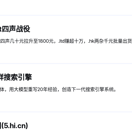
net四声战役
net四声几十元拉升至1800元，.ltd赚超十万，.hk两杂千元批
I站群搜索引擎
一体，用大模型重写20年经验，创造下一代搜索引擎系统。
.hi.cn)