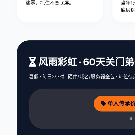
迷雾，抓住不变底层。
当年1
底层
风雨彩虹 · 60天关门
暑假 · 每日2小时 · 硬件/域名/服务器全包 · 每
单人传承价：
