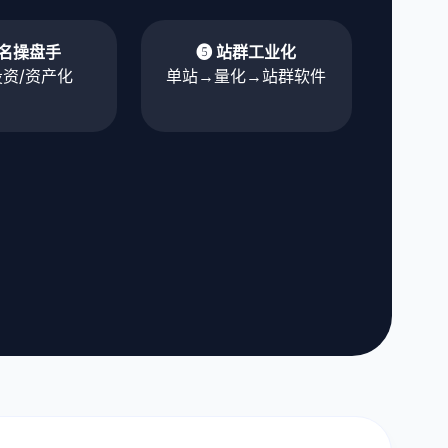
域名操盘手
❺ 站群工业化
投资/资产化
单站→量化→站群软件