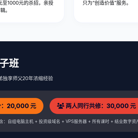
元至1000元的杀招，亲授
只为“创造价值”服务。
逻辑。
弟子班
位徒弟独享师父20年浓缩经验
20,000 元
两人同行共修：30,000 元
 含：自组电脑主机 + 投资级域名 + VPS服务器 + 所有课时 + 结业数字资