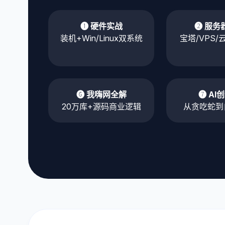
❶ 硬件实战
❷ 服务
装机+Win/Linux双系统
宝塔/VPS
❻ 我嗨网全解
❼ AI
20万库+源码商业逻辑
从贪吃蛇到