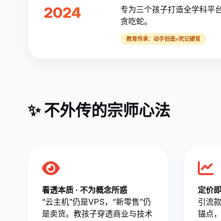
2024
专为三个孩子打造全学科平台
贪吃蛇。
教育传承：动手创造>死记硬背
✨ 不外传的宗师心法
看透本质 · 不为概念所惑
定价即
“云主机”仍是VPS，“新零售”仍
引流
是卖货。教孩子穿透商业与技术
锚点