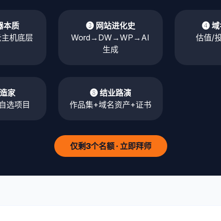
器本质
❸ 网站进化史
❹ 
/云主机底层
Word→DW→WP→AI
估值/
生成
创造家
❽ 结业路演
自选项目
作品集+域名资产+证书
仅剩3个名额 · 立即拜师