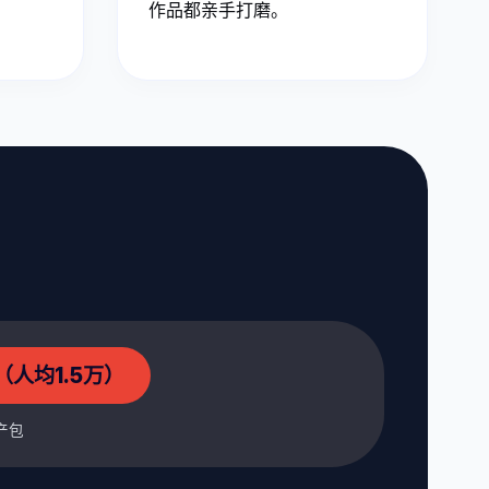
作品都亲手打磨。
（人均1.5万）
产包