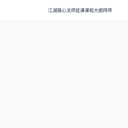
江湖路
心法
师徒课
课程大纲
拜师